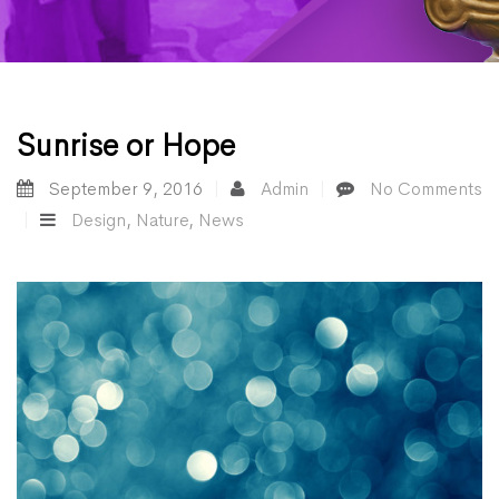
Sunrise or Hope
September 9, 2016
Admin
No Comments
Design
,
Nature
,
News